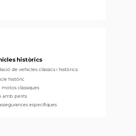
icles històrics
ció de vehicles clàssics i històrics:
cle històric
i motos clàssiques
ió amb perits
ssegurances específiques