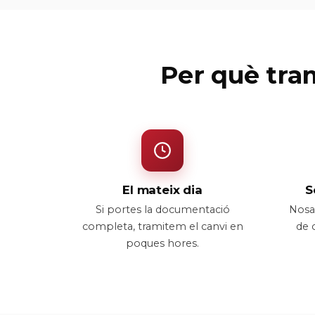
Per què tra
El mateix dia
S
Si portes la documentació
Nosal
completa, tramitem el canvi en
de c
poques hores.