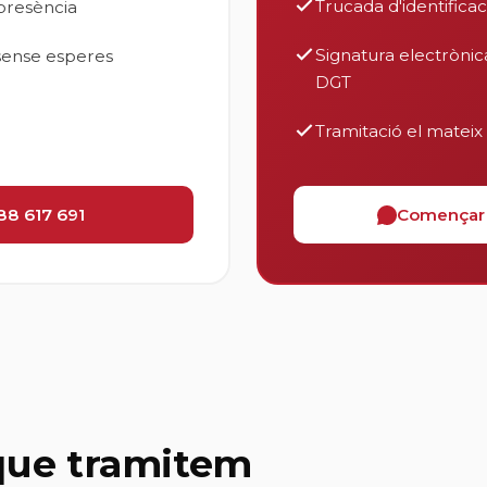
Trucada d'identificac
presència
Signatura electrònic
sense esperes
DGT
Tramitació el mateix 
88 617 691
Començar 
 que tramitem