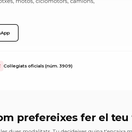
otxes, motos, ciclomotors, camions,
sApp
Col·legiats oficials (núm. 3909)
om prefereixes fer el teu
 les dues modalitats. Tu decideixes quina t'encaixa mi