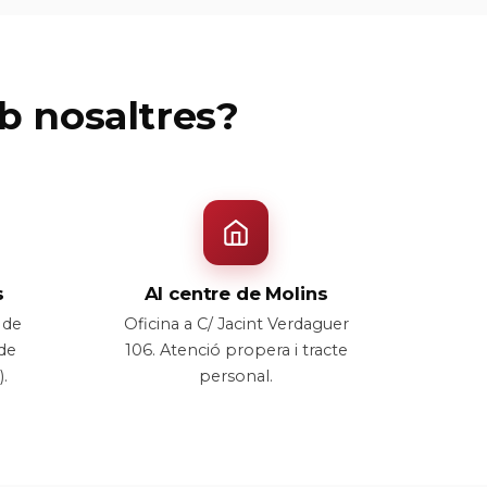
b nosaltres?
s
Al centre de Molins
l de
Oficina a C/ Jacint Verdaguer
 de
106. Atenció propera i tracte
.
personal.