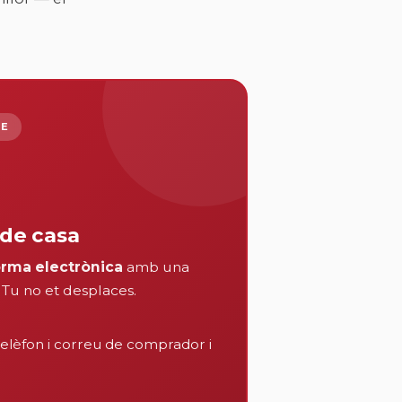
NE
de casa
orma electrònica
amb una
. Tu no et desplaces.
lèfon i correu de comprador i