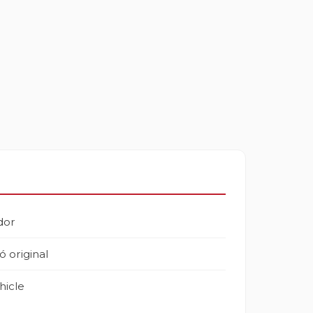
dor
ó original
hicle