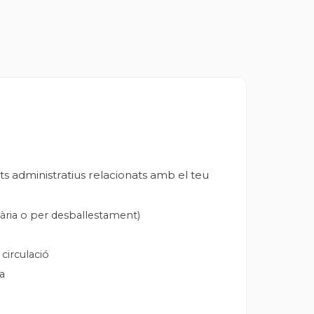
ts administratius relacionats amb el teu
ària o per desballestament)
circulació
ca