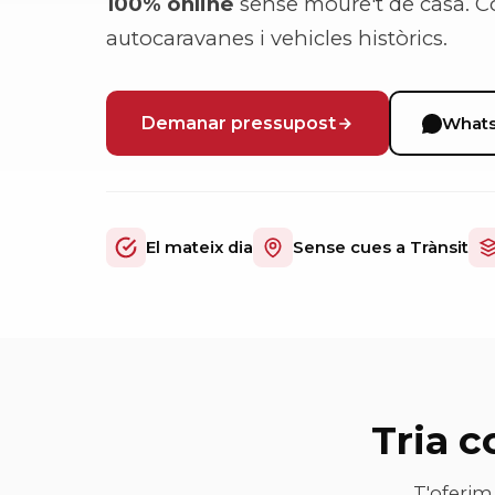
100% online
sense moure't de casa. C
autocaravanes i vehicles històrics.
Demanar pressupost
What
El mateix dia
Sense cues a Trànsit
Tria c
T'oferim