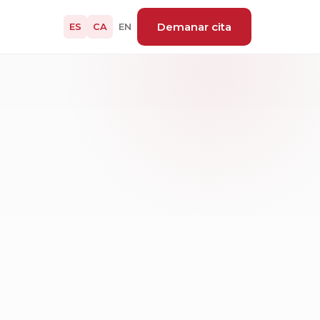
Demanar cita
ES
CA
EN