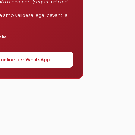
ió a cada part (segura i ràpida)
a amb validesa legal davant la
dia
online per WhatsApp