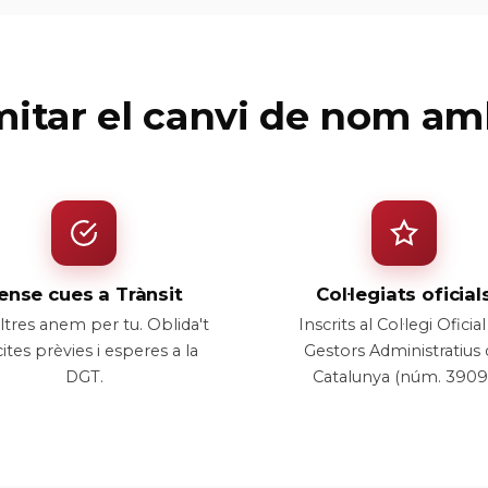
mitar el canvi de nom am
ense cues a Trànsit
Col·legiats oficial
tres anem per tu. Oblida't
Inscrits al Col·legi Oficia
ites prèvies i esperes a la
Gestors Administratius
DGT.
Catalunya (núm. 3909)