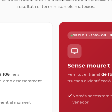
resultat i el termini són els mateixos.
OPCIÓ 2 · 100% ONLI
Sense moure't 
r 106
i ens
Fem tot el tràmit
de f
ra, amb assessorament
trucada d'identificació
Només necessitem te
venedor
ament al moment