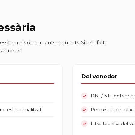
ssària
essitem els documents següents. Si te'n falta
eguir-lo.
Del venedor
DNI / NIE del vene
 no està actualitzat)
Permís de circulaci
Fitxa tècnica del ve